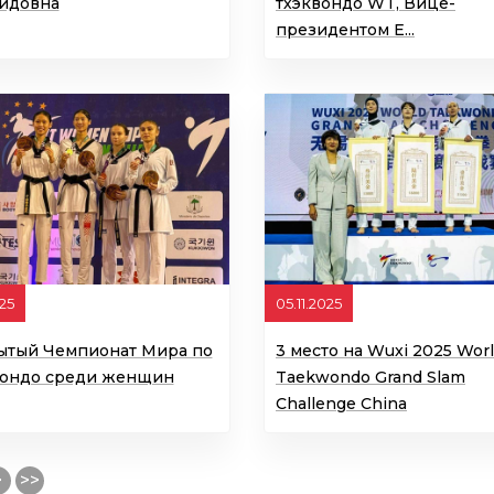
идовна
тхэквондо WT, Вице-
президентом Е...
025
05.11.2025
ытый Чемпионат Мира по
3 место на Wuxi 2025 Wor
вондо среди женщин
Taekwondo Grand Slam
Challenge China
>
>>