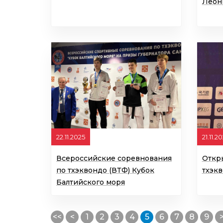
Леон
22.11.2025
21.11.2
Всероссийские соревнования
Откр
по тхэквондо (ВТФ) Кубок
тхэк
Балтийского моря
<<
<
1
2
3
4
5
6
7
8
9