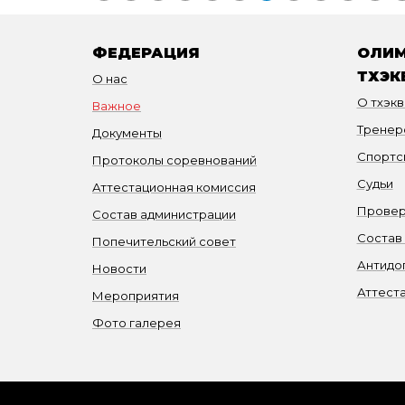
ФЕДЕРАЦИЯ
ОЛИМ
ТХЭК
О нас
О тхэк
Важное
Тренер
Документы
Спортс
Протоколы соревнований
Судьи
Аттестационная комиссия
Провер
Состав администрации
Состав
Попечительский совет
Антидо
Новости
Аттест
Мероприятия
Фото галерея