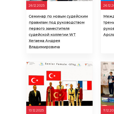
26.12.2025
26.12.
Семинар по новым судейским
Межд
правилам под руководством
трен
первого заместителя
руко
судейской коллегии WT
Арсл
Хегаема Андрея
Владимировича
13.12.2025
11.12.2