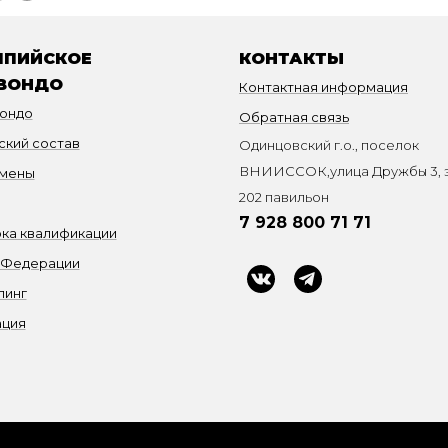
ПИЙСКОЕ
КОНТАКТЫ
ВОНДО
Контактная информация
вондо
Обратная связь
ский состав
Одинцовский г.о., поселок
ВНИИССОК,улица Дружбы 3, э
мены
202 павильон
7 928 800 71 71
ка квалификации
 Федерации
пинг
ация