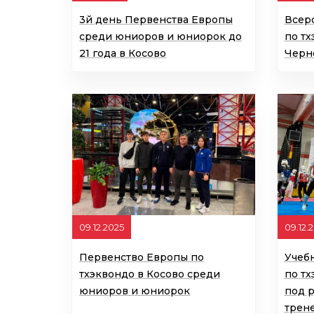
3й день Первенства Европы
Всер
среди юниоров и юниорок до
по т
21 года в Косово
Черн
09.12.2025
09.12.
Первенство Европы по
Учеб
тхэквондо в Косово среди
по тх
юниоров и юниорок
под 
трен