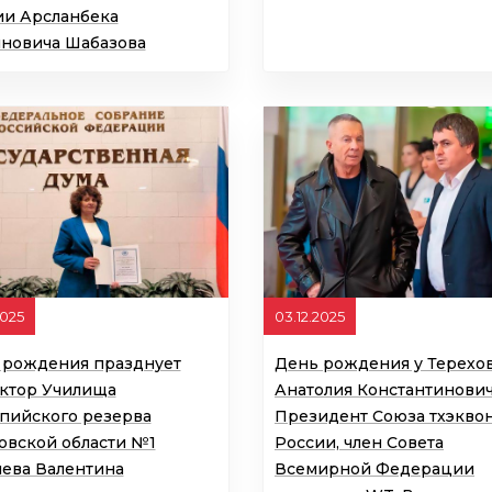
ии Арсланбека
иновича Шабазова
2025
03.12.2025
 рождения празднует
День рождения у Терехо
ктор Училища
Анатолия Константинович
пийского резерва
Президент Союза тхэкво
овской области №1
России, член Совета
чева Валентина
Всемирной Федерации