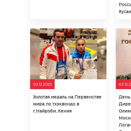
Росс
Хуса
03.12.2025
03.12.
Золотая медаль на Первенстве
День
мира по тхэквондо в
Дире
г.Найроби, Кения
Олим
Моск
Лога