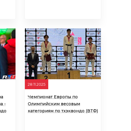
28.11.2025
ва
Чемпионат Европы по
а -
Олимпийским весовым
ндо
категориям по тхэквондо (ВТФ)