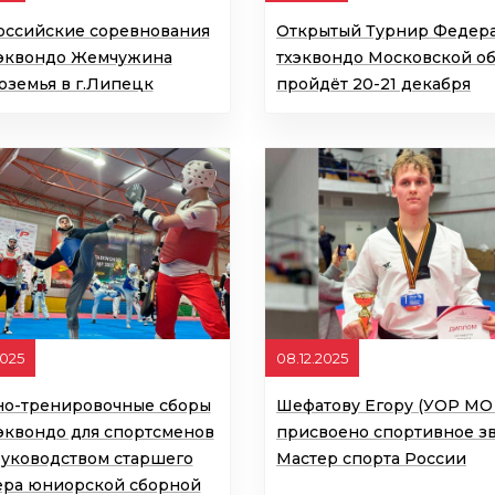
оссийские соревнования
Открытый Турнир Федер
хэквондо Жемчужина
тхэквондо Московской об
оземья в г.Липецк
пройдёт 20-21 декабря
2025
08.12.2025
но-тренировочные сборы
Шефатову Егору (УОР МО
эквондо для спортсменов
присвоено спортивное з
руководством старшего
Мастер спорта России
ера юниорской сборной