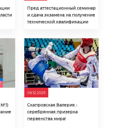
ации
Пред аттестационный семинар
ласти
и сдача экзамена на получение
технической квалификации
06.12.2025
 №1)
Скапровская Валерия -
вание
серебрянная призерка
первенства мира!