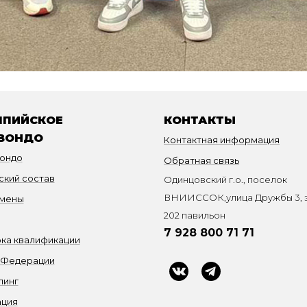
ПИЙСКОЕ
КОНТАКТЫ
ВОНДО
Контактная информация
вондо
Обратная связь
ский состав
Одинцовский г.о., поселок
ВНИИССОК,улица Дружбы 3, э
мены
202 павильон
7 928 800 71 71
ка квалификации
 Федерации
пинг
ация