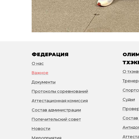
ФЕДЕРАЦИЯ
ОЛИМ
ТХЭК
О нас
О тхэк
Важное
Тренер
Документы
Спортс
Протоколы соревнований
Судьи
Аттестационная комиссия
Провер
Состав администрации
Состав
Попечительский совет
Антидо
Новости
Аттест
Мероприятия