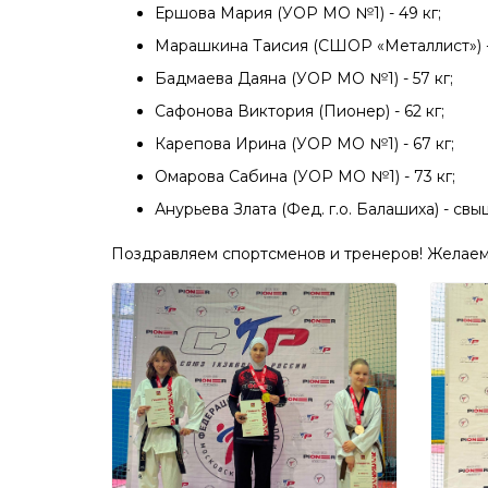
Ершова Мария (УОР МО №1) - 49 кг;
Марашкина Таисия (СШОР «Металлист») - 
Бадмаева Даяна (УОР МО №1) - 57 кг;
Сафонова Виктория (Пионер) - 62 кг;
Карепова Ирина (УОР МО №1) - 67 кг;
Омарова Сабина (УОР МО №1) - 73 кг;
Анурьева Злата (Фед. г.о. Балашиха) - свыш
Поздравляем спортсменов и тренеров! Желае