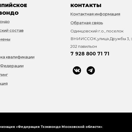
ПИЙСКОЕ
КОНТАКТЫ
ВОНДО
Контактная информация
вондо
Обратная связь
ский состав
Одинцовский г.о., поселок
ВНИИССОК,улица Дружбы 3, э
мены
202 павильон
7 928 800 71 71
ка квалификации
 Федерации
пинг
ация
низация «Федерация Тхэквондо Московской области»
.